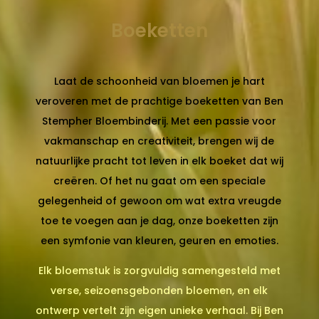
Boeketten
Laat de schoonheid van bloemen je hart
veroveren met de prachtige boeketten van Ben
Stempher Bloembinderij. Met een passie voor
vakmanschap en creativiteit, brengen wij de
natuurlijke pracht tot leven in elk boeket dat wij
creëren. Of het nu gaat om een speciale
gelegenheid of gewoon om wat extra vreugde
toe te voegen aan je dag, onze boeketten zijn
een symfonie van kleuren, geuren en emoties.
Elk bloemstuk is zorgvuldig samengesteld met
verse, seizoensgebonden bloemen, en elk
ontwerp vertelt zijn eigen unieke verhaal. Bij Ben